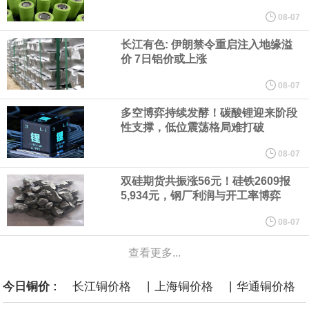
他与赫格塞思就弹药短缺问题发生冲突的报道是“完全没有根据的谣
08-07
言”，他对赫格塞思所做的工作“非常满意”。
长江有色: 伊朗禁令重启注入地缘溢
价 7日铝价或上涨
纽约期银突破64美元/盎司，日内涨3.91%。
08-07
据报道，威刚近日在法说会上表示，在需求增加、价格走高及货源
多空博弈持续发酵！碳酸锂迎来阶段
性支撑，低位震荡格局难打破
稳定的三大有利因素带动下，预期第3季度营运将优于第2季度，并
08-07
进一步扩大全年营运成果。
双硅期货共振涨56元！硅铁2609报
5,934元，钢厂利润与开工率博弈
美国国会预算办公室（CBO）于当地时间5日发布报告称，美国海军
08-07
计划建造的15艘核动力“特朗普级”（Trump-class）战列舰，从研发
查看更多...
到采购的总费用可能高达2750亿美元，为美国有史以来最昂贵的水
|
|
今日铜价 :
长江铜价格
上海铜价格
华通铜价格