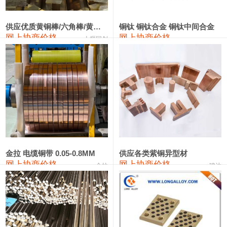
2202#硅
14,100—14,300
14,200
0
金属硅3303#-2202#
10,400—14,200
12,300
0
供应优质黄铜棒/六角棒/黄铜方板
铜钛 铜钛合金 铜钛中间合金
网上协商价格
网上协商价格
十堰同创
金属硅553#-331#
9,400—10,800
10,100
100
漆包线
111,970—115,970
113,970
360
磷铜合金
110,800—117,600
114,200
400
无氧铜丝(硬)
109,710—110,010
109,860
360
R410A专用紫铜管
113,700—113,700
113,700
360
铸造铝合金锭(A356.2)
24,300—24,700
24,500
200
金拉 电缆铜带 0.05-0.8MM
供应各类紫铜异型材
网上协商价格
网上协商价格
金拉
骏达
铸造铝合金锭(A380）
26,300—26,500
26,400
100
铝合金ADC12
24,200—24,400
24,300
100
铸造铝合金锭(ZL102)
24,300—24,500
24,400
200