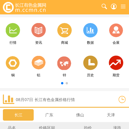
行情
资讯
商城
数据
会展
铜
铝
锌
历史
期货
08月07日
长江
有色金属价格行情
长江
广东
佛山
天津
品名
价格区间
均价
涨跌