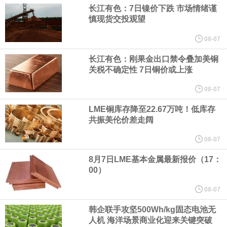
（含境内发明专利20项）。
长江有色：7日镍价下跌 市场情绪谨
慎现货交投观望
纽约期银日内涨4%，现报64.08美元/盎司。
08-07
宇树科技董事长、总经理兼首席技术官王兴兴在网上路演时表示，
长江有色：刚果金出口禁令叠加美铜
关税不确定性 7日铜价或上涨
经过多年研发创新和技术积累，公司逐步形成了包括一体化关节集
08-07
成技术、高紧凑度机器人身体集成技术、机器人激光雷达全自研核
LME铜库存降至22.67万吨！低库存
共振美伦价差走阔
心技术等多项已商业化应用的核心技术并已应用于公司的高性能通
08-07
用人形机器人、四足机器人等产品。
8月7日LME基本金属最新报价（17：
00）
美国总统特朗普6日否认他对国防部长赫格塞思不满，称对赫格塞思
08-07
所做的工作“非常满意”。特朗普在社交媒体上发帖称，一些媒体有关
韩企联手攻坚500Wh/kg固态电池无
人机 海洋场景商业化迎来关键突破