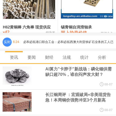
铸造铝合金锭(ZLD104)
24,300—24,500
24,400
200
压铸锌合金锭
26,500—26,700
26,600
250
硫酸镍
32,400—33,800
33,100
0
H62黄铜棒 六角棒 现货供应
锡青铜自润滑轴承
42
网上协商价格
氯化镍
38,300—40,300
39,300
0
¥
锦升发
芜湖合金
必和必拓港口联合工会：必和必拓西澳大利亚铁矿石业务的工人已
实时
6:24
通知，将于8月9日实施24小时停工。
资讯
要闻
财经
法规
统计
分析
8月7日，宇树科技董事长王兴兴网上路演时表示，报告期内，公司
AI算力"卡脖子"新战场：磷化铟供需
缺口超70%，谁在闷声发大财？
研发费用金额分别为4,995.18万元、7,001.70万元、14,496.56万
08-07
元，最近3年复合增长率达70.36%，呈快速增长趋势，并形成多项
长江铜周评 ：宏观破局+非美现货告
急！本周铜价强势冲至3个月新高
核心技术和知识产权。截至2026年1月31日，公司拥有262项专利权
08-07