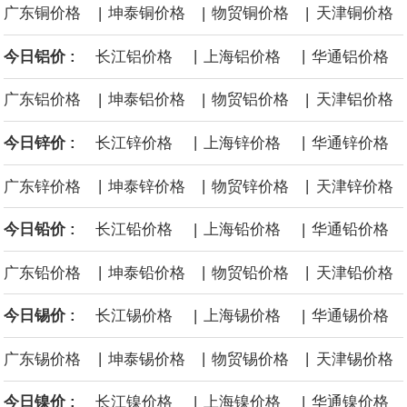
面战舰项目之一。 根据CBO的初步估算，首舰造价约234亿美元，
|
|
|
广东铜价格
坤泰铜价格
物贸铜价格
天津铜价格
|
|
后续14艘平均每艘约180亿美元。
今日铝价 :
长江铝价格
上海铝价格
华通铝价格
|
|
|
广东铝价格
坤泰铝价格
物贸铝价格
天津铝价格
黄金价格有望录得自今年1月以来最大单周涨幅。油价走弱为金价提
|
|
今日锌价 :
长江锌价格
上海锌价格
华通锌价格
供支撑，同时投资者正等待美国非农就业数据，以寻找美国利率前
|
|
|
广东锌价格
坤泰锌价格
物贸锌价格
天津锌价格
景的线索。StoneX高级分析师马特·辛普森表示，中东和平前景改善
|
|
今日铅价 :
长江铅价格
上海铅价格
华通铅价格
令市场通胀预期下降，推动黄金价格从此前持续数周、位于4000美
|
|
|
广东铅价格
坤泰铅价格
物贸铅价格
天津铅价格
元上方的盘整区间中进一步上涨。
|
|
今日锡价 :
长江锡价格
上海锡价格
华通锡价格
海力士：龙仁工厂将生产高带宽内存（HBM）及其他下一代动态随
|
|
|
广东锡价格
坤泰锡价格
物贸锡价格
天津锡价格
机存取存储器（DRAM）。
|
|
今日镍价 :
长江镍价格
上海镍价格
华通镍价格