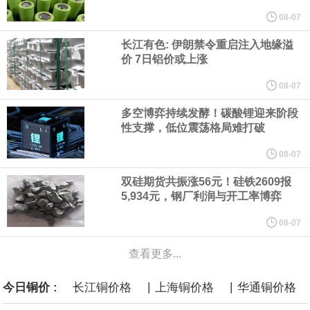
他与赫格塞思就弹药短缺问题发生冲突的报道是“完全没有根据的谣
08-07
长江有色: 伊朗禁令重启注入地缘溢
言”，他对赫格塞思所做的工作“非常满意”。
价 7日铝价或上涨
纽约期银突破64美元/盎司，日内涨3.91%。
08-07
多空博弈持续发酵！碳酸锂迎来阶段
据报道，威刚近日在法说会上表示，在需求增加、价格走高及货源
性支撑，低位震荡格局难打破
稳定的三大有利因素带动下，预期第3季度营运将优于第2季度，并
08-07
双硅期货共振涨56元！硅铁2609报
进一步扩大全年营运成果。
5,934元，钢厂利润与开工率博弈
美国国会预算办公室（CBO）于当地时间5日发布报告称，美国海军
08-07
查看更多...
计划建造的15艘核动力“特朗普级”（Trump-class）战列舰，从研发
|
|
今日铜价 :
长江铜价格
上海铜价格
华通铜价格
到采购的总费用可能高达2750亿美元，为美国有史以来最昂贵的水