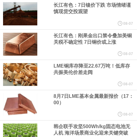
（含境内发明专利20项）。
长江有色：7日镍价下跌 市场情绪谨
慎现货交投观望
纽约期银日内涨4%，现报64.08美元/盎司。
08-07
宇树科技董事长、总经理兼首席技术官王兴兴在网上路演时表示，
长江有色：刚果金出口禁令叠加美铜
关税不确定性 7日铜价或上涨
经过多年研发创新和技术积累，公司逐步形成了包括一体化关节集
08-07
LME铜库存降至22.67万吨！低库存
成技术、高紧凑度机器人身体集成技术、机器人激光雷达全自研核
共振美伦价差走阔
心技术等多项已商业化应用的核心技术并已应用于公司的高性能通
08-07
8月7日LME基本金属最新报价（17：
用人形机器人、四足机器人等产品。
00）
美国总统特朗普6日否认他对国防部长赫格塞思不满，称对赫格塞思
08-07
韩企联手攻坚500Wh/kg固态电池无
所做的工作“非常满意”。特朗普在社交媒体上发帖称，一些媒体有关
人机 海洋场景商业化迎来关键突破