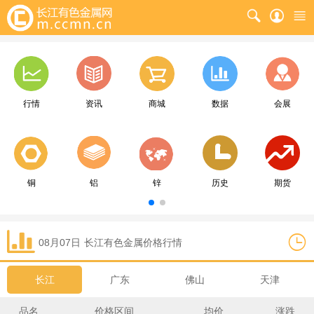
行情
资讯
商城
数据
会展
铜
铝
锌
历史
期货
08月07日
长江
有色金属价格行情
长江
广东
佛山
天津
品名
价格区间
均价
涨跌