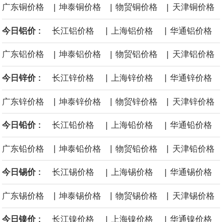
|
|
|
广东铜价格
坤泰铜价格
物贸铜价格
天津铜价格
面战舰项目之一。 根据CBO的初步估算，首舰造价约234亿美元，
|
|
今日铝价 :
长江铝价格
上海铝价格
华通铝价格
后续14艘平均每艘约180亿美元。
|
|
|
广东铝价格
坤泰铝价格
物贸铝价格
天津铝价格
黄金价格有望录得自今年1月以来最大单周涨幅。油价走弱为金价提
|
|
今日锌价 :
长江锌价格
上海锌价格
华通锌价格
供支撑，同时投资者正等待美国非农就业数据，以寻找美国利率前
|
|
|
广东锌价格
坤泰锌价格
物贸锌价格
天津锌价格
景的线索。StoneX高级分析师马特·辛普森表示，中东和平前景改善
|
|
今日铅价 :
长江铅价格
上海铅价格
华通铅价格
令市场通胀预期下降，推动黄金价格从此前持续数周、位于4000美
|
|
|
广东铅价格
坤泰铅价格
物贸铅价格
天津铅价格
元上方的盘整区间中进一步上涨。
|
|
今日锡价 :
长江锡价格
上海锡价格
华通锡价格
海力士：龙仁工厂将生产高带宽内存（HBM）及其他下一代动态随
|
|
|
广东锡价格
坤泰锡价格
物贸锡价格
天津锡价格
机存取存储器（DRAM）。
|
|
今日镍价 :
长江镍价格
上海镍价格
华通镍价格