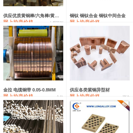
2202#硅
14,100—14,300
14,200
0
金属硅3303#-2202#
10,400—14,200
12,300
0
供应优质黄铜棒/六角棒/黄铜方板
铜钛 铜钛合金 铜钛中间合金
网上协商价格
网上协商价格
十堰同创
金属硅553#-331#
9,400—10,800
10,100
100
漆包线
111,970—115,970
113,970
360
磷铜合金
110,800—117,600
114,200
400
无氧铜丝(硬)
109,710—110,010
109,860
360
R410A专用紫铜管
113,700—113,700
113,700
360
铸造铝合金锭(A356.2)
24,300—24,700
24,500
200
金拉 电缆铜带 0.05-0.8MM
供应各类紫铜异型材
网上协商价格
网上协商价格
金拉
骏达
铸造铝合金锭(A380）
26,300—26,500
26,400
100
铝合金ADC12
24,200—24,400
24,300
100
铸造铝合金锭(ZL102)
24,300—24,500
24,400
200