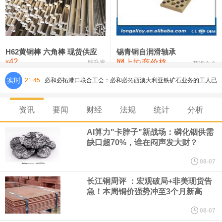
铸造铝合金锭(ZLD104)
24,300—24,500
24,400
200
压铸锌合金锭
26,500—26,700
26,600
250
硫酸镍
32,400—33,800
33,100
0
H62黄铜棒 六角棒 现货供应
锡青铜自润滑轴承
42
网上协商价格
氯化镍
38,300—40,300
39,300
0
¥
锦升发
芜湖合金
实时
21:45
必和必拓港口联合工会：必和必拓西澳大利亚铁矿石业务的工人已
通知，将于8月9日实施24小时停工。
资讯
要闻
财经
法规
统计
分析
8月7日，宇树科技董事长王兴兴网上路演时表示，报告期内，公司
AI算力"卡脖子"新战场：磷化铟供需
缺口超70%，谁在闷声发大财？
研发费用金额分别为4,995.18万元、7,001.70万元、14,496.56万
08-07
元，最近3年复合增长率达70.36%，呈快速增长趋势，并形成多项
长江铜周评 ：宏观破局+非美现货告
急！本周铜价强势冲至3个月新高
核心技术和知识产权。截至2026年1月31日，公司拥有262项专利权
08-07