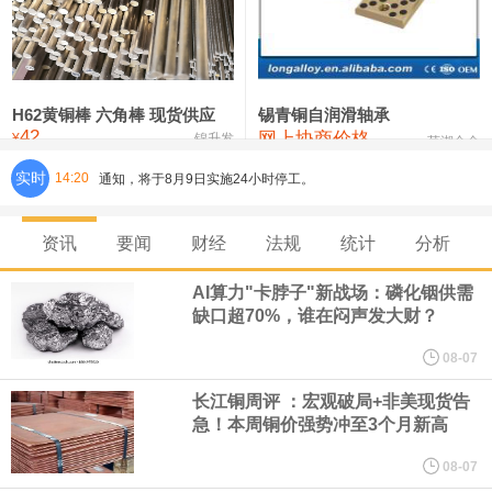
铸造铝合金锭(ZLD104)
24,300—24,500
24,400
200
压铸锌合金锭
26,500—26,700
26,600
250
硫酸镍
32,400—33,800
33,100
0
H62黄铜棒 六角棒 现货供应
锡青铜自润滑轴承
42
网上协商价格
氯化镍
38,300—40,300
39,300
0
¥
锦升发
芜湖合金
实时
14:20
8月7日，宇树科技董事长王兴兴网上路演时表示，报告期内，公司
研发费用金额分别为4,995.18万元、7,001.70万元、14,496.56万
资讯
要闻
财经
法规
统计
分析
元，最近3年复合增长率达70.36%，呈快速增长趋势，并形成多项
AI算力"卡脖子"新战场：磷化铟供需
缺口超70%，谁在闷声发大财？
核心技术和知识产权。截至2026年1月31日，公司拥有262项专利权
08-07
（含境内发明专利20项）。
长江铜周评 ：宏观破局+非美现货告
急！本周铜价强势冲至3个月新高
纽约期银日内涨4%，现报64.08美元/盎司。
08-07