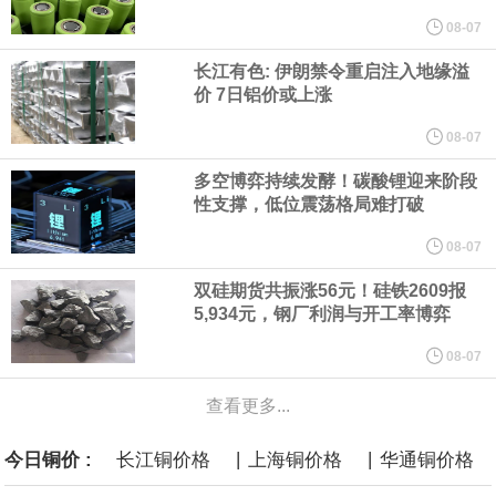
纽约期银突破64美元/盎司，日内涨3.91%。
08-07
长江有色: 伊朗禁令重启注入地缘溢
据报道，威刚近日在法说会上表示，在需求增加、价格走高及货源
价 7日铝价或上涨
稳定的三大有利因素带动下，预期第3季度营运将优于第2季度，并
08-07
多空博弈持续发酵！碳酸锂迎来阶段
进一步扩大全年营运成果。
性支撑，低位震荡格局难打破
美国国会预算办公室（CBO）于当地时间5日发布报告称，美国海军
08-07
双硅期货共振涨56元！硅铁2609报
计划建造的15艘核动力“特朗普级”（Trump-class）战列舰，从研发
5,934元，钢厂利润与开工率博弈
到采购的总费用可能高达2750亿美元，为美国有史以来最昂贵的水
08-07
查看更多...
面战舰项目之一。 根据CBO的初步估算，首舰造价约234亿美元，
|
|
今日铜价 :
长江铜价格
上海铜价格
华通铜价格
后续14艘平均每艘约180亿美元。