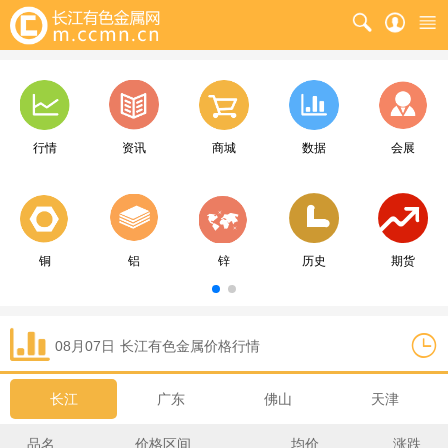
行情
资讯
商城
数据
会展
铜
铝
锌
历史
期货
08月07日
长江
有色金属价格行情
长江
广东
佛山
天津
品名
价格区间
均价
涨跌