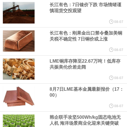
宇树科技董事长、总经理兼首席技术官王兴兴在网上路演时表示，
长江有色：7日镍价下跌 市场情绪谨
慎现货交投观望
经过多年研发创新和技术积累，公司逐步形成了包括一体化关节集
08-07
成技术、高紧凑度机器人身体集成技术、机器人激光雷达全自研核
长江有色：刚果金出口禁令叠加美铜
关税不确定性 7日铜价或上涨
心技术等多项已商业化应用的核心技术并已应用于公司的高性能通
08-07
LME铜库存降至22.67万吨！低库存
用人形机器人、四足机器人等产品。
共振美伦价差走阔
美国总统特朗普6日否认他对国防部长赫格塞思不满，称对赫格塞思
08-07
8月7日LME基本金属最新报价（17：
所做的工作“非常满意”。特朗普在社交媒体上发帖称，一些媒体有关
00）
他与赫格塞思就弹药短缺问题发生冲突的报道是“完全没有根据的谣
08-07
韩企联手攻坚500Wh/kg固态电池无
言”，他对赫格塞思所做的工作“非常满意”。
人机 海洋场景商业化迎来关键突破