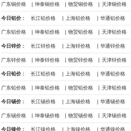
|
|
|
广东铜价格
坤泰铜价格
物贸铜价格
天津铜价格
黄金价格有望录得自今年1月以来最大单周涨幅。油价走弱为金价提
|
|
今日铝价 :
长江铝价格
上海铝价格
华通铝价格
供支撑，同时投资者正等待美国非农就业数据，以寻找美国利率前
|
|
|
广东铝价格
坤泰铝价格
物贸铝价格
天津铝价格
景的线索。StoneX高级分析师马特·辛普森表示，中东和平前景改善
|
|
今日锌价 :
长江锌价格
上海锌价格
华通锌价格
令市场通胀预期下降，推动黄金价格从此前持续数周、位于4000美
|
|
|
广东锌价格
坤泰锌价格
物贸锌价格
天津锌价格
元上方的盘整区间中进一步上涨。
|
|
今日铅价 :
长江铅价格
上海铅价格
华通铅价格
海力士：龙仁工厂将生产高带宽内存（HBM）及其他下一代动态随
|
|
|
广东铅价格
坤泰铅价格
物贸铅价格
天津铅价格
机存取存储器（DRAM）。
|
|
今日锡价 :
长江锡价格
上海锡价格
华通锡价格
必和必拓港口联合工会：必和必拓西澳大利亚铁矿石业务的工人已
|
|
|
广东锡价格
坤泰锡价格
物贸锡价格
天津锡价格
通知，将于8月9日实施24小时停工。
|
|
今日镍价 :
长江镍价格
上海镍价格
华通镍价格