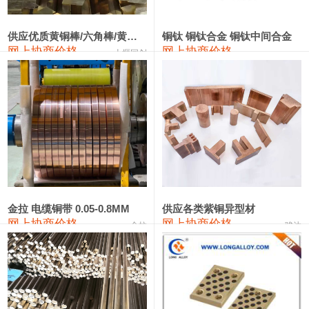
2202#硅
14,100—14,300
14,200
0
金属硅3303#-2202#
10,400—14,200
12,300
0
供应优质黄铜棒/六角棒/黄铜方板
铜钛 铜钛合金 铜钛中间合金
网上协商价格
网上协商价格
十堰同创
金属硅553#-331#
9,400—10,800
10,100
100
漆包线
111,970—115,970
113,970
360
磷铜合金
110,800—117,600
114,200
400
无氧铜丝(硬)
109,710—110,010
109,860
360
R410A专用紫铜管
113,700—113,700
113,700
360
铸造铝合金锭(A356.2)
24,300—24,700
24,500
200
金拉 电缆铜带 0.05-0.8MM
供应各类紫铜异型材
网上协商价格
网上协商价格
金拉
骏达
铸造铝合金锭(A380）
26,300—26,500
26,400
100
铝合金ADC12
24,200—24,400
24,300
100
铸造铝合金锭(ZL102)
24,300—24,500
24,400
200