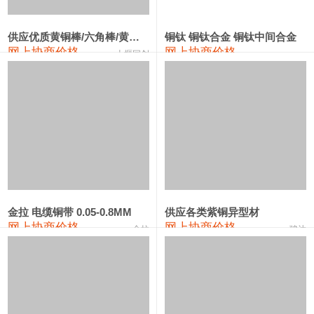
441#硅
9,500—9,700
9,600
0
金属硅553#-331#
9,300—10,700
10,000
0
供应优质黄铜棒/六角棒/黄铜方板
铜钛 铜钛合金 铜钛中间合金
网上协商价格
网上协商价格
十堰同创
金属硅3303#-2202#
10,400—14,200
12,300
0
漆包线
111,610—115,610
113,610
1,060
磷铜合金
110,400—117,200
113,800
1,050
无氧铜丝(硬)
109,350—109,650
109,500
1,060
R410A专用紫铜管
113,340—113,340
113,340
1,060
铸造铝合金锭(A356.2)
24,100—24,500
24,300
100
金拉 电缆铜带 0.05-0.8MM
供应各类紫铜异型材
网上协商价格
网上协商价格
金拉
骏达
铸造铝合金锭(A380）
26,200—26,400
26,300
100
铝合金ADC12
24,100—24,300
24,200
100
铸造铝合金锭(ZL102)
24,100—24,300
24,200
100