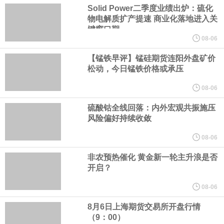
36.14 亿元，已发行股份总数为 3,614,443,347 股，本月均无增
Solid Power二季度业绩出炉：硫化
物电解质扩产提速 商业化落地进入关
键窗口期
减。H 股已符合适用的公众持股量要求。
08-06
本田：熊本摩托车工厂已于周三恢复部分生产运营。
【锰铁早评】锰硅期货连阳外盘矿价
松动，今日锰铁价格或承压
8月5日，华为WATCH GT 7系列正式发布，搭载高硅叠片异形电
08-06
硫酸钴全线回落：内外宏观共振施压
池，配备64GB内存，首发室内滑雪、腕上转弯检测、G-Force滑雪
风险偏好持续收敛
数据等功能，并支持AI运动解读，售价1588元起。
08-06
非农预热催化 黄金新一轮主升浪是否
英国7月服务业PMI终值 52.1，预期51.8，前值51.8。
开启？
福田汽车公告，2026年7月汽车产品产量47934辆，去年同期40313
08-06
8月6日上海期货交易所开盘行情
辆；销量51784辆，去年同期45974辆。其中，新能源汽车产量
（9：00）