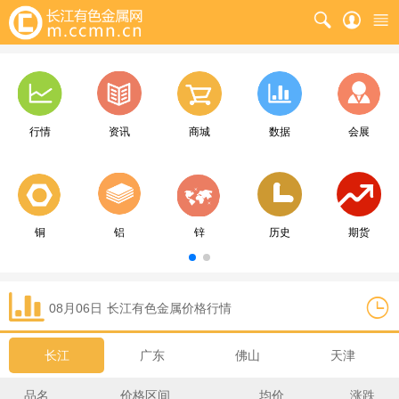
行情
资讯
商城
数据
会展
铜
铝
锌
历史
期货
08月06日
长江
有色金属价格行情
长江
广东
佛山
天津
品名
价格区间
均价
涨跌