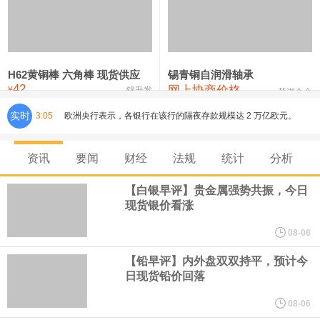
铸造铝合金锭(ZLD104)
24,100—24,300
24,200
100
压铸锌合金锭
26,250—26,450
26,350
500
硫酸镍
32,400—33,800
33,100
0
H62黄铜棒 六角棒 现货供应
锡青铜自润滑轴承
42
网上协商价格
氯化镍
38,300—40,300
39,300
0
¥
锦升发
芜湖合金
实时
3:05
欧洲央行表示，各银行在该行的隔夜存款规模达 2 万亿欧元。
俄财政部自 8 月 7 日起将加大黄金及外汇购入规模。
资讯
要闻
财经
法规
统计
分析
欧元区6月PPI月率 -0.3%，预期-0.3%，前值0.20%。
【白银早评】贵金属强势共振，今日
现货银价看涨
山东黄金公告称，截至 2026 年 7 月 31 日，公司注册股本总额为
08-06
46.10 亿元，较上月无变动。其中，H 股法定/注册股本为 9.95 亿
【铅早评】内外盘双双持平，预计今
日现货铅价回落
元，已发行股份总数为 995,486,178 股；A股法定/注册股本为
08-06