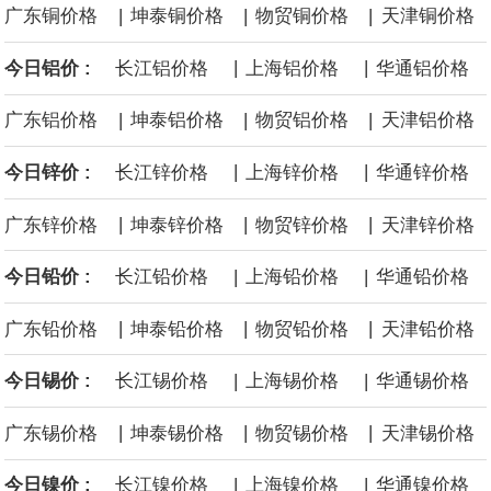
|
|
|
广东铜价格
坤泰铜价格
物贸铜价格
天津铜价格
会表示，联席会将坚持"以安全为底线，以创新为动力，以协同促发
|
|
今日铝价 :
长江铝价格
上海铝价格
华通铝价格
展"，与行业各方携手，共同推动我国自动驾驶产业安全、有序、规
|
|
|
广东铝价格
坤泰铝价格
物贸铝价格
天津铝价格
模化发展，为建设汽车强国、培育新质生产力贡献产业力量。联席
|
|
今日锌价 :
长江锌价格
上海锌价格
华通锌价格
会诚挚邀请整车企业、自动驾驶解决方案商、芯片与传感器企业、
|
|
|
广东锌价格
坤泰锌价格
物贸锌价格
天津锌价格
软件与通信企业、测试认证机构、高校及科研院所等产业链相关单
|
|
今日铅价 :
长江铅价格
上海铅价格
华通铅价格
位加入，共商发展大计，共建协同机制，共享产业成果。
|
|
|
广东铅价格
坤泰铅价格
物贸铅价格
天津铅价格
8月5日，长鑫科技大宗交易成交124万股，成交额6733.2万元，占
|
|
今日锡价 :
长江锡价格
上海锡价格
华通锡价格
当日总成交额的0.21%，成交价54.3元，较市场收盘价54.3元持
|
|
|
广东锡价格
坤泰锡价格
物贸锡价格
天津锡价格
平。
|
|
今日镍价 :
长江镍价格
上海镍价格
华通镍价格