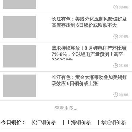
10771辆，去年同期8294辆；销量11288辆，去年同期7794辆。本
08-06
长江有色：美股分化压制风险偏好及
年累计汽车产品产量40.74万辆，去年同期38万辆，累计同比增
高库存压制 6日镍价或涨跌不大
7.22%；累计销量41.22万辆，去年同期37.34万辆，累计同比增
08-06
需求持续释放！8 月锂电排产环比增
10.38%。发动机产品（含福康）本月销量29304台，去年同期
7%-8%，全球锂电产量预测上调至
3200GWh
19422台；本年累计销量18.71万台，去年同期15.33万台，累计同
08-06
长江有色：黄金大涨带动叠加美铜虹
比增22.08%。
吸效应 6日铜价或上涨
由中国汽车工业协会主办的第16届中国汽车论坛在上海嘉定举办。
08-06
查看更多...
论坛期间，中国汽车工业协会正式宣布启动成立"自动驾驶汽车产业
|
|
今日铜价 :
长江铜价格
上海铜价格
华通铜价格
发展联席会"，并举行成立启动仪式。启动仪式上，中国汽车工业协