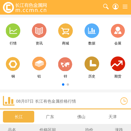
行情
资讯
商城
数据
会展
铜
铝
锌
历史
期货
08月07日
长江
有色金属价格行情
长江
广东
佛山
天津
品名
价格区间
均价
涨跌