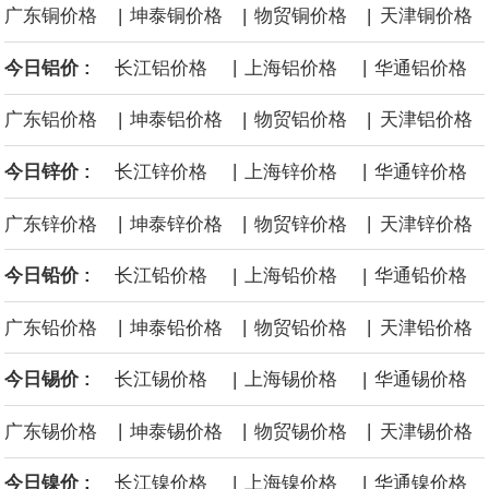
|
|
|
广东铜价格
坤泰铜价格
物贸铜价格
天津铜价格
当地时间8月6日，丰田汽车宣布在美国召回约50.8万辆2025至2026
|
|
今日铝价 :
长江铝价格
上海铝价格
华通铝价格
年款凯美瑞（Camry）车型，原因是车辆7英寸组合仪表可能在启动
|
|
|
广东铝价格
坤泰铝价格
物贸铝价格
天津铝价格
时出现黑屏，导致转向灯、危险警示灯以及部分提示音功能失效。
|
|
今日锌价 :
长江锌价格
上海锌价格
华通锌价格
韩国经济日报援引不愿具名的业内人士消息，LG 集团会长具光谟下
|
|
|
广东锌价格
坤泰锌价格
物贸锌价格
天津锌价格
周将在硅谷的英伟达总部与黄仁勋会面。具光谟与黄仁勋曾于 6 月
|
|
今日铅价 :
长江铅价格
上海铅价格
华通铅价格
在首尔会晤，并宣布在机器人、人工智能基础设施、自动驾驶等领
|
|
|
广东铅价格
坤泰铅价格
物贸铅价格
天津铅价格
域开展合作；此后，LG CNS 及 LG 旗下其他子公司约 30 名高管已
|
|
今日锡价 :
长江锡价格
上海锡价格
华通锡价格
于 6 月 22 日到访英伟达总部。
|
|
|
广东锡价格
坤泰锡价格
物贸锡价格
天津锡价格
从工业和信息化部了解到，今年上半年，中小企业经济运行总体平
|
|
今日镍价 :
长江镍价格
上海镍价格
华通镍价格