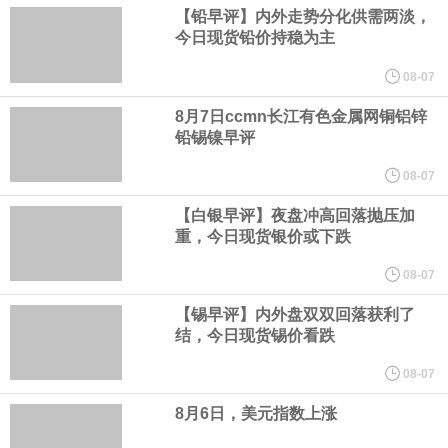
3.75亿美元的罚款。这5.67亿美元是在3.75亿美元罚款基础上追加
【铅早评】内外走势分化供需两淡，
今日现货铅价持稳为主
的补救金，二者叠加达9.42亿美元。
08-07
白宫已邀请美国关键矿产行业的顶级高管周五与总统唐纳德·特朗普
8月7日ccmn长江有色金属网铜铝锌
铅锡镍早评
会面。据知情人士透露，此次活动旨在展示为促进关键矿产开发和
08-07
【白银早评】夜盘冲高回落抛压加
加工所做的努力，并计划公布一些交易和谅解备忘录。
重，今日现货银价或下跌
当地时间8月6日，德国能源企业RWE旗下美国海上风电业务已与美
08-07
【锡早评】内外盘双双回落获利了
国内政部达成和解协议，美国政府支付12.2亿美元和解资金，RWE
结，今日现货锡价看跌
将放弃位于纽约湾、加州近海和路易斯安那州近海的海上风电租赁
08-07
8月6日，美元指数上涨
权益。