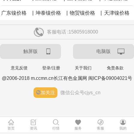
稳，主要指标保持较快增长，企业效益持续改善。今年上半年，规
|
|
|
广东镍价格
坤泰镍价格
物贸镍价格
天津镍价格
模以上工业中小企业增加值同比增长5.8%，营业收入同比增长
客服电话 :15805918000
7.7%，为2023年以来同期最高水平，利润总额同比增长16.9%，为
触屏版
电脑版
2022年以来同期最高水平，生产经营稳步向好，盈利能力持续增
强。
意见反馈
登录/注册
关于我们
免责条款
@2006-2018 m.ccmn.cn长江有色金属网 闽ICP备09004021号
伊朗议会主席团成员萨利米公开伊方拟议的霍尔木兹海峡战略管理
加关注
微信公众号cjys_cn
方案初步文本细节，内容包括禁止敌对方面通过海峡等，违反规定
者将被处以最高达货物价值20%的罚款。该方案显示，美国、以色
列等国的船只将被禁止通过霍尔木兹海峡；与以色列有关的军用和
首页
资讯
行情
服务
客服
我的