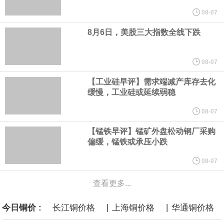
据广钢气体消息，8月6日，广钢气体与韩国头部工业气体服务商
08-07
8月6日，美股三大指数全线下跌
AirFirst正式签署实质性长期战略合作协议。双方将建立常态化技术
共创与市场联动机制，围绕广钢气体自研的“Super-N”超高纯制氮解
08-07
【工业硅早评】需求端减产库存去化
决方案开展联合迭代与场景优化，针对韩国先进半导体制程标准持
缓慢，工业硅或延续弱稳
续打磨定制化供气体系，推动技术方案在海外高端产线完成验证与
08-07
【锰铁早评】锰矿外盘松动钢厂采购
规模化交付。
偏缓，锰铁或承压小跌
央行今日开展10亿元7天逆回购操作，投标量10亿元，中标量10亿
08-07
查看更多...
元，操作利率为1.40%，与此前持平。
|
|
今日铜价 :
长江铜价格
上海铜价格
华通铜价格
央行公开市场今日净回笼1,330.0亿元人民币。