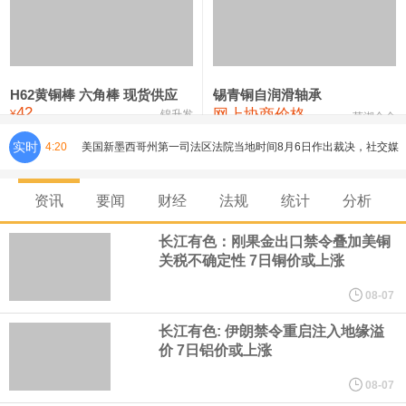
铸造铝合金锭(ZLD104)
24,300—24,500
24,400
200
压铸锌合金锭
26,500—26,700
26,600
250
硫酸镍
32,400—33,800
33,100
0
H62黄铜棒 六角棒 现货供应
锡青铜自润滑轴承
42
网上协商价格
氯化镍
38,300—40,300
39,300
0
¥
锦升发
芜湖合金
实时
4:20
美国新墨西哥州第一司法区法院当地时间8月6日作出裁决，社交媒
体“脸书（Facebook）”、“照片墙（Instagram）”的母公司美
资讯
要闻
财经
法规
统计
分析
国“元”公司应向该州一项基金支付5.67 亿美元，用于应对青少年因
长江有色：刚果金出口禁令叠加美铜
关税不确定性 7日铜价或上涨
使用其产品而面临的心理健康问题。 这一裁决源于今年早些时候的
08-07
一场审判。在那次审判中，新墨西哥州陪审团认定“元”公司需就涉嫌
长江有色: 伊朗禁令重启注入地缘溢
价 7日铝价或上涨
导致青少年心理健康问题及利用其产品进行性剥削的行为，承担
08-07