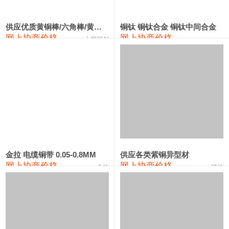
2202#硅
14,100—14,300
14,200
0
金属硅3303#-2202#
10,400—14,200
12,300
0
供应优质黄铜棒/六角棒/黄铜方板
铜钛 铜钛合金 铜钛中间合金
网上协商价格
网上协商价格
十堰同创
金属硅553#-331#
9,400—10,800
10,100
100
漆包线
111,970—115,970
113,970
360
磷铜合金
110,800—117,600
114,200
400
无氧铜丝(硬)
109,710—110,010
109,860
360
R410A专用紫铜管
113,700—113,700
113,700
360
铸造铝合金锭(A356.2)
24,300—24,700
24,500
200
金拉 电缆铜带 0.05-0.8MM
供应各类紫铜异型材
网上协商价格
网上协商价格
金拉
骏达
铸造铝合金锭(A380）
26,300—26,500
26,400
100
铝合金ADC12
24,200—24,400
24,300
100
铸造铝合金锭(ZL102)
24,300—24,500
24,400
200