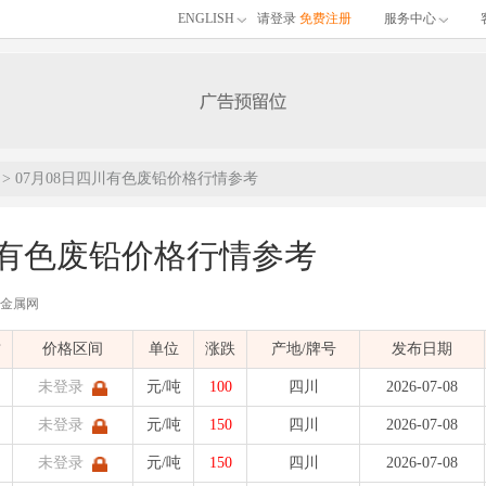
ENGLISH
请登录
免费注册
服务中心
> 07月08日四川有色废铅价格行情参考
川有色废铅价格行情参考
有色金属网
布的07月08日四川有色废铅价格行情参考，包含品名、材质、价格区间、单位、涨跌
质
价格区间
单位
涨跌
产地/牌号
发布日期
)
发布时间：
2026-07-08 13:56:00
| 有色金属价格
未登录
元/吨
100
四川
2026-07-08
未登录
元/吨
150
四川
2026-07-08
未登录
元/吨
150
四川
2026-07-08