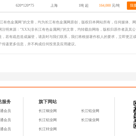
620*120*75
1吨 起
164,000
元/吨
我
上海
长江有色金属网”的文章，均为长江有色金属网原创，版权归本网站所有，任何媒体、
注明来源：“XXX(非长江有色金属网)”的文章，均转载自网络，版权归原作者及其
注，若有疏忽造成漏登，请及时与我们联系，我们将根据著作权人的要求，立即更正
于传递更多信息，并不构成任何投资及应用建议。
站服务
旗下网站
通会员
长江铜业网
长江铅业网
通会员
长江铝业网
长江镍业网
通会员
长江锌业网