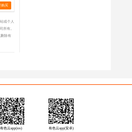
要购买
网站或个人
公司所有。
或删除有
有色云app(ios)
有色云app(安卓)