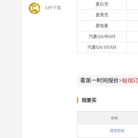
废白壳
APP下载
废黑壳
废电蓄
汽蓄QA/80AH
汽蓄QA/105AH
看第一时间报价>
短信
我要买
名称
现货铅锭