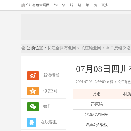
长江有色金属网
铜
铝
锌
锡
铅
镍
更多
当前位置：
长江金属有色网
>
长江铅业网
>
今日废铅价格
07月08日四
新浪微博
2026-07-08 13:56:00 来源：长江
QQ空间
内容摘要：
本文为长江有色金属网发
品名
材
数据来源：
长江有色金属网(ccmn.cn
数据类型：
现货市场报价 | 行情参考 
还原铅
微信
汽车QW极板
在线客服
汽车QA极板