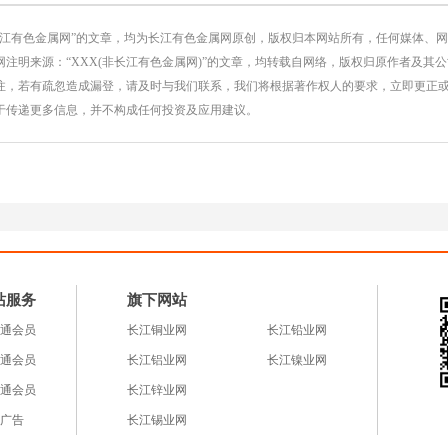
长江有色金属网”的文章，均为长江有色金属网原创，版权归本网站所有，任何媒体、
注明来源：“XXX(非长江有色金属网)”的文章，均转载自网络，版权归原作者及其
注，若有疏忽造成漏登，请及时与我们联系，我们将根据著作权人的要求，立即更正
于传递更多信息，并不构成任何投资及应用建议。
站服务
旗下网站
通会员
长江铜业网
长江铅业网
通会员
长江铝业网
长江镍业网
通会员
长江锌业网
广告
长江锡业网