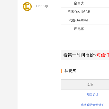
废白壳
APP下载
汽蓄QA/105AH
汽蓄QA/80AH
废电蓄
看第一时间报价>
短信
我要买
名称
现货铅锭
出售现货1#精炼铅