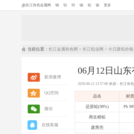
长江有色金属网
铜
铝
锌
锡
铅
镍
更多
当前位置：
长江金属有色网
>
长江铅业网
>
今日废铅价格
06月12日山
新浪微博
2026-06-12 13:57:06 来源：长江
QQ空间
内容摘要：
本文为长江有色金属网发
品名
材
数据来源：
长江有色金属网(ccmn.cn
数据类型：
现货市场报价 | 行情参考 
还原铅(98%)
Pb 9
微信
再生精铅
在线客服
废黑壳