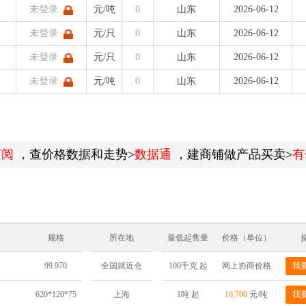
未登录
元/吨
0
山东
2026-06-12
未登录
元/只
0
山东
2026-06-12
未登录
元/只
0
山东
2026-06-12
未登录
元/吨
0
山东
2026-06-12
订阅
，查价格数据和走势>
数据通
，建商铺做产品买卖>
有
规格
所在地
最低起售量
价格（单位）
99.970
100千克 起
网上协商价格
我
全国就近仓
620*120*75
1吨 起
16,700
元/吨
我
上海