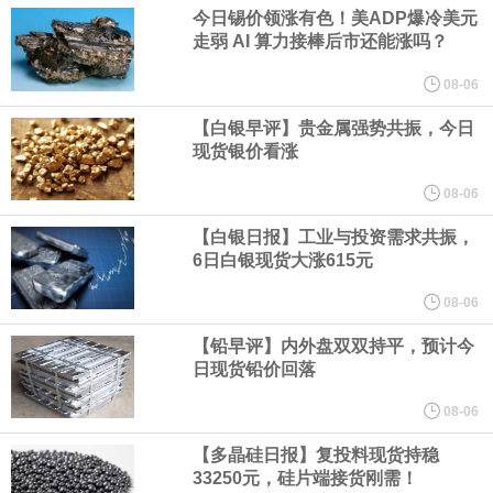
股价下跌超过10%。
今日锡价领涨有色！美ADP爆冷美元
走弱 AI 算力接棒后市还能涨吗？
WPP股价料创1992年以来最大单日涨幅，上涨25%至11个月高位。
08-06
谷歌规划的印度数据中心枢纽建设工作正在如火如荼推进，项目所
【白银早评】贵金属强势共振，今日
现货银价看涨
在地上方的山坡已经被开挖，露出赤红土层，并修出层层台地。但
08-06
【白银日报】工业与投资需求共振，
环保人士的反对声浪持续高涨，给这家美国科技巨头总规模 150 亿
6日白银现货大涨615元
美元的项目制造重重阻碍
08-06
【铅早评】内外盘双双持平，预计今
欧股开盘涨跌不一，德国DAX指数跌0.29%，英国富时100指数涨
日现货铅价回落
0.08%，法国CAC40指数涨0.03%，欧洲斯托克50指数跌0.15%，
08-06
【多晶硅日报】复投料现货持稳
意大利富时MIB指数跌0.18%。
33250元，硅片端接货刚需！