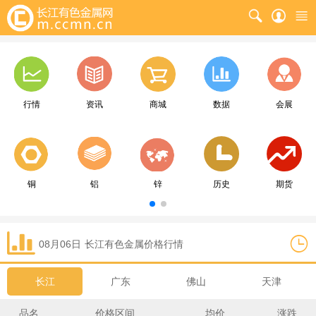
行情
资讯
商城
数据
会展
铜
铝
锌
历史
期货
08月06日
长江
有色金属价格行情
长江
广东
佛山
天津
品名
价格区间
均价
涨跌