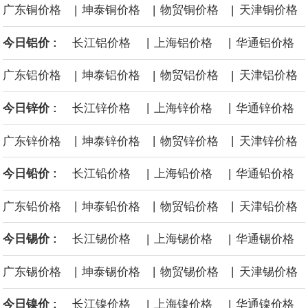
|
|
|
广东铜价格
坤泰铜价格
物贸铜价格
天津铜价格
美国国会预算办公室5日发布的报告估算，美国总统特朗普要求打造
|
|
今日铝价 :
长江铝价格
上海铝价格
华通铝价格
的海军全新核动力“黄金舰队”可能需要在今后数十年间支出约2750
|
|
|
广东铝价格
坤泰铝价格
物贸铝价格
天津铝价格
亿美元。其中，首艘“特朗普级”战列舰“无畏”号预估造价比原来至少
|
|
今日锌价 :
长江锌价格
上海锌价格
华通锌价格
高50%。
|
|
|
广东锌价格
坤泰锌价格
物贸锌价格
天津锌价格
|
|
今日铅价 :
长江铅价格
上海铅价格
华通铅价格
|
|
|
广东铅价格
坤泰铅价格
物贸铅价格
天津铅价格
|
|
今日锡价 :
长江锡价格
上海锡价格
华通锡价格
|
|
|
广东锡价格
坤泰锡价格
物贸锡价格
天津锡价格
|
|
今日镍价 :
长江镍价格
上海镍价格
华通镍价格