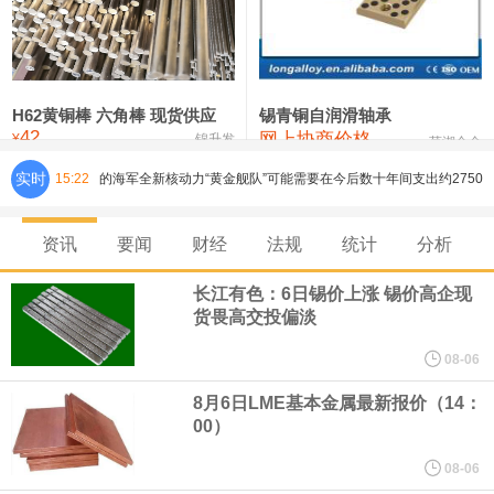
铸造铝合金锭(ZLD104)
24,100—24,300
24,200
100
压铸锌合金锭
26,250—26,450
26,350
500
硫酸镍
32,400—33,800
33,100
0
H62黄铜棒 六角棒 现货供应
锡青铜自润滑轴承
42
网上协商价格
氯化镍
38,300—40,300
39,300
0
¥
锦升发
芜湖合金
实时
15:22
芝加哥期权交易所全球市场公司（CBOE GLOBAL MARKETS
INC）：CBOE 欧洲清算所将于 8 月 24 日起，将证券融资交易清算
资讯
要闻
财经
法规
统计
分析
业务拓展至固定收益品类。
长江有色：6日锡价上涨 锡价高企现
货畏高交投偏淡
周四，亚洲科技股下跌，跟随隔夜交易中回调的美国同行，凸显了
08-06
全球科技股波动性的加剧。 日本市场中，软银股价收盘下跌4.4%，
8月6日LME基本金属最新报价（14：
00）
芯片设备制造商东京电子股价下跌近6%，日本存储芯片制造商铠侠
08-06