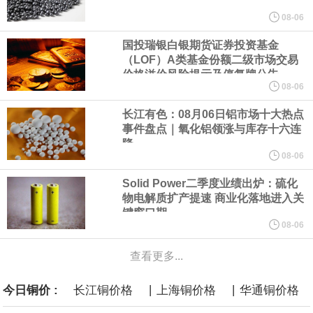
LME伦镍日内跌超3.00%，现报16574.100美元/吨。
08-06
国投瑞银白银期货证券投资基金
瑞士7月季调后失业率 3.1%，预期 3.1%，前值 3.1%。瑞士7月未
（LOF）A类基金份额二级市场交易
价格溢价风险提示及停复牌公告
季调失业率 3%，预期 3%，前值 2.9%。
08-06
长江有色：08月06日铝市场十大热点
商品期货收盘，黄金连续涨3.44%，焦炭连续涨2.72%，铁矿石连续
事件盘点｜氧化铝领涨与库存十六连
降
涨2.64%，镍连续跌2.62%，白银连续涨2.61%。
08-06
Solid Power二季度业绩出炉：硫化
沙特下调了对亚洲的主要原油价格，与此同时，各方正就一项旨在
物电解质扩产提速 商业化落地进入关
键窗口期
缓解霍尔木兹海峡航运压力的协议进行谈判。尽管胡塞武装的威胁
08-06
查看更多...
危及了经由红海向东运输原油的替代路线，但沙特方面仍下调了价
|
|
今日铜价 :
长江铜价格
上海铜价格
华通铜价格
格。