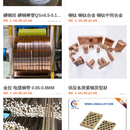
441#硅
9,500—9,700
9,600
0
金属硅553#-331#
9,300—10,700
10,000
0
磷铜丝 磷铜棒管QSn6.5-0.1 7-0.2 8-0.3
铜钛 铜钛合金 铜钛中间合金
网上协商价格
网上协商价格
联荣有色
金属硅3303#-2202#
10,400—14,200
12,300
0
漆包线
111,610—115,610
113,610
1,060
磷铜合金
110,400—117,200
113,800
1,050
无氧铜丝(硬)
109,350—109,650
109,500
1,060
R410A专用紫铜管
113,340—113,340
113,340
1,060
铸造铝合金锭(A356.2)
24,100—24,500
24,300
100
金拉 电缆铜带 0.05-0.8MM
供应各类紫铜异型材
网上协商价格
网上协商价格
金拉
骏达
铸造铝合金锭(A380）
26,200—26,400
26,300
100
铝合金ADC12
24,100—24,300
24,200
100
铸造铝合金锭(ZL102)
24,100—24,300
24,200
100