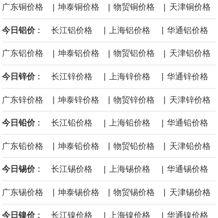
|
|
|
广东铜价格
坤泰铜价格
物贸铜价格
天津铜价格
英国7月服务业PMI终值 52.1，预期51.8，前值51.8。
|
|
今日铝价 :
长江铝价格
上海铝价格
华通铝价格
福田汽车公告，2026年7月汽车产品产量47934辆，去年同期40313
|
|
|
广东铝价格
坤泰铝价格
物贸铝价格
天津铝价格
辆；销量51784辆，去年同期45974辆。其中，新能源汽车产量
|
|
今日锌价 :
长江锌价格
上海锌价格
华通锌价格
10771辆，去年同期8294辆；销量11288辆，去年同期7794辆。本
|
|
|
广东锌价格
坤泰锌价格
物贸锌价格
天津锌价格
年累计汽车产品产量40.74万辆，去年同期38万辆，累计同比增
|
|
今日铅价 :
长江铅价格
上海铅价格
华通铅价格
7.22%；累计销量41.22万辆，去年同期37.34万辆，累计同比增
|
|
|
广东铅价格
坤泰铅价格
物贸铅价格
天津铅价格
10.38%。发动机产品（含福康）本月销量29304台，去年同期
|
|
今日锡价 :
长江锡价格
上海锡价格
华通锡价格
19422台；本年累计销量18.71万台，去年同期15.33万台，累计同
|
|
|
广东锡价格
坤泰锡价格
物贸锡价格
天津锡价格
比增22.08%。
|
|
今日镍价 :
长江镍价格
上海镍价格
华通镍价格