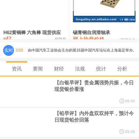
铸造铝合金锭(ZLD104)
24,100—24,300
24,200
100
压铸锌合金锭
26,250—26,450
26,350
500
硫酸镍
32,400—33,800
33,100
0
H62黄铜棒 六角棒 现货供应
锡青铜自润滑轴承
42
网上协商价格
氯化镍
38,300—40,300
39,300
0
¥
锦升发
芜湖合金
实时
3:03
由中国汽车工业协会主办的第16届中国汽车论坛在上海嘉定举办。
论坛期间，中国汽车工业协会正式宣布启动成立"自动驾驶汽车产业
资讯
要闻
财经
法规
统计
分析
发展联席会"，并举行成立启动仪式。启动仪式上，中国汽车工业协
【白银早评】贵金属强势共振，今日
现货银价看涨
会表示，联席会将坚持"以安全为底线，以创新为动力，以协同促发
08-06
展"，与行业各方携手，共同推动我国自动驾驶产业安全、有序、规
【铅早评】内外盘双双持平，预计今
日现货铅价回落
模化发展，为建设汽车强国、培育新质生产力贡献产业力量。联席
08-06