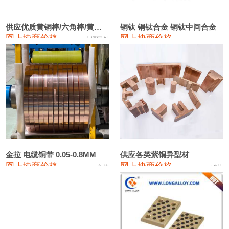
441#硅
9,500—9,700
9,600
0
金属硅553#-331#
9,300—10,700
10,000
0
供应优质黄铜棒/六角棒/黄铜方板
铜钛 铜钛合金 铜钛中间合金
网上协商价格
网上协商价格
十堰同创
金属硅3303#-2202#
10,400—14,200
12,300
0
漆包线
111,610—115,610
113,610
1,060
磷铜合金
110,400—117,200
113,800
1,050
无氧铜丝(硬)
109,350—109,650
109,500
1,060
R410A专用紫铜管
113,340—113,340
113,340
1,060
铸造铝合金锭(A356.2)
24,100—24,500
24,300
100
金拉 电缆铜带 0.05-0.8MM
供应各类紫铜异型材
网上协商价格
网上协商价格
金拉
骏达
铸造铝合金锭(A380）
26,200—26,400
26,300
100
铝合金ADC12
24,100—24,300
24,200
100
铸造铝合金锭(ZL102)
24,100—24,300
24,200
100