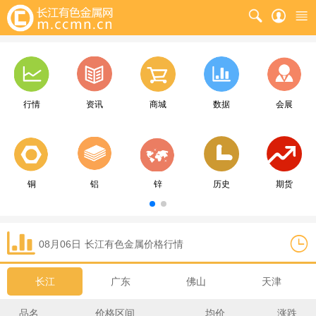
行情
资讯
商城
数据
会展
铜
铝
锌
历史
期货
08月06日
长江
有色金属价格行情
长江
广东
佛山
天津
品名
价格区间
均价
涨跌