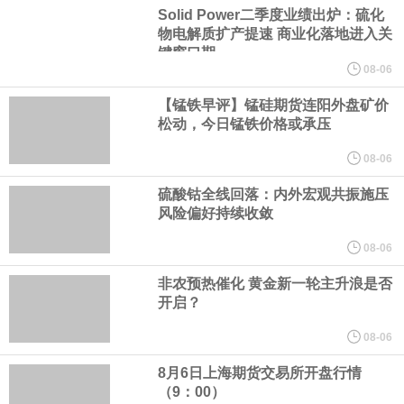
会诚挚邀请整车企业、自动驾驶解决方案商、芯片与传感器企业、
Solid Power二季度业绩出炉：硫化
物电解质扩产提速 商业化落地进入关
键窗口期
软件与通信企业、测试认证机构、高校及科研院所等产业链相关单
08-06
位加入，共商发展大计，共建协同机制，共享产业成果。
【锰铁早评】锰硅期货连阳外盘矿价
松动，今日锰铁价格或承压
8月5日，长鑫科技大宗交易成交124万股，成交额6733.2万元，占
08-06
硫酸钴全线回落：内外宏观共振施压
当日总成交额的0.21%，成交价54.3元，较市场收盘价54.3元持
风险偏好持续收敛
平。
08-06
非农预热催化 黄金新一轮主升浪是否
欧洲央行表示，各银行在该行的隔夜存款规模达 2 万亿欧元。
开启？
俄财政部自 8 月 7 日起将加大黄金及外汇购入规模。
08-06
8月6日上海期货交易所开盘行情
欧元区6月PPI月率 -0.3%，预期-0.3%，前值0.20%。
（9：00）