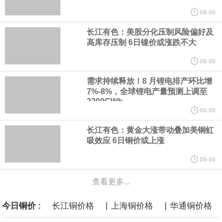
山东黄金公告称，截至 2026 年 7 月 31 日，公司注册股本总额为
08-06
长江有色：美股分化压制风险偏好及
46.10 亿元，较上月无变动。其中，H 股法定/注册股本为 9.95 亿
高库存压制 6日镍价或涨跌不大
元，已发行股份总数为 995,486,178 股；A股法定/注册股本为
08-06
需求持续释放！8 月锂电排产环比增
36.14 亿元，已发行股份总数为 3,614,443,347 股，本月均无增
7%-8%，全球锂电产量预测上调至
3200GWh
减。H 股已符合适用的公众持股量要求。
08-06
长江有色：黄金大涨带动叠加美铜虹
本田：熊本摩托车工厂已于周三恢复部分生产运营。
吸效应 6日铜价或上涨
8月5日，华为WATCH GT 7系列正式发布，搭载高硅叠片异形电
08-06
查看更多...
池，配备64GB内存，首发室内滑雪、腕上转弯检测、G-Force滑雪
|
|
今日铜价 :
长江铜价格
上海铜价格
华通铜价格
数据等功能，并支持AI运动解读，售价1588元起。